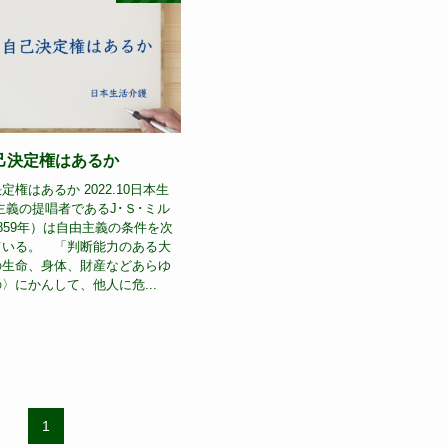
己決定権はあるか
権はあるか 2022.10日本生
義の提唱者であるJ･Ｓ･ミル
859年）は自由主義の条件を次
ている。 「判断能力のある大
の生命、身体、財産などあらゆ
〉にかんして、他人に危...
1