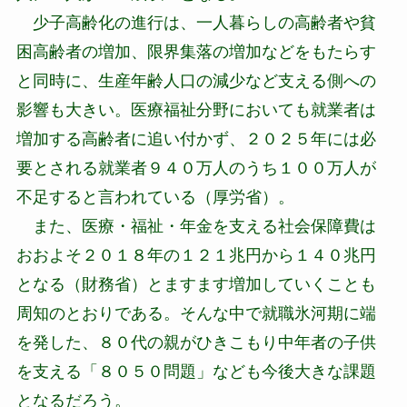
少子高齢化の進行は、一人暮らしの高齢者や貧
困高齢者の増加、限界集落の増加などをもたらす
と同時に、生産年齢人口の減少など支える側への
影響も大きい。医療福祉分野においても就業者は
増加する高齢者に追い付かず、２０２５年には必
要とされる就業者９４０万人のうち１００万人が
不足すると言われている（厚労省）。
また、医療・福祉・年金を支える社会保障費は
おおよそ２０１８年の１２１兆円から１４０兆円
となる（財務省）とますます増加していくことも
周知のとおりである。そんな中で就職氷河期に端
を発した、８０代の親がひきこもり中年者の子供
を支える「８０５０問題」なども今後大きな課題
となるだろう。